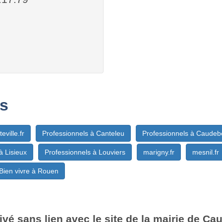
s
teville.fr
Professionnels à Canteleu
Professionnels à Caudeb
à Lisieux
Professionnels à Louviers
marigny.fr
mesnil.fr
Bien vivre à Rouen
vé sans lien avec le site de la mairie de C