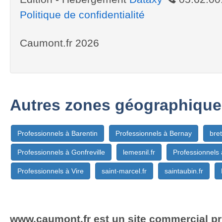
Politique de confidentialité
Caumont.fr 2026
Autres zones géographique
Professionnels à Barentin
Professionnels à Bernay
bret
Professionnels à Gonfreville
lemesnil.fr
Professionnels 
Professionnels à Vire
saint-marcel.fr
saintaubin.fr
www.caumont.fr est un site commercial pri