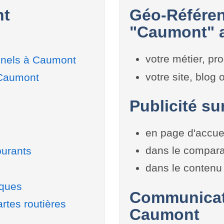
nt
Géo-Référen
"Caumont" a
votre métier, pro
nnels à Caumont
votre site, blog
 Caumont
Publicité su
en page d'accue
dans le compara
burants
dans le contenu 
iques
Communicati
rtes routières
Caumont