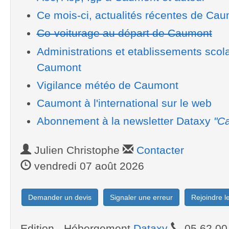
Ce mois-ci, actualités récentes de Ca
Co-voiturage au départ de Caumont
Administrations et etablissements scol
Caumont
Vigilance météo de Caumont
Caumont à l'international sur le web
Abonnement à la newsletter Dataxy
"Ca
Julien Christophe
Contacter
vendredi 07 août 2026
Demander un devis
Signaler une erreur
Rejoindre 
Edition - Hébergement
Dataxy
05.62.00