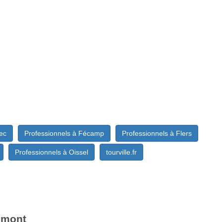
ec
Professionnels à Fécamp
Professionnels à Flers
Professionnels à Oissel
tourville.fr
aumont