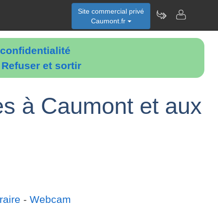
Site commercial privé
Caumont.fr
confidentialité
é
Refuser et sortir
ques à Caumont et aux
raire
-
Webcam