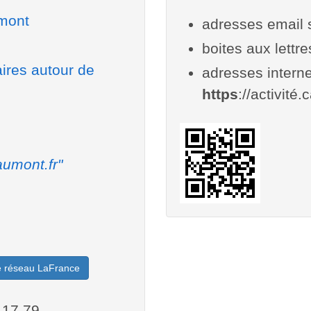
umont
adresses email 
boites aux lettr
aires autour de
adresses interne
https
://activité
umont.fr"
le réseau LaFrance
.17.79