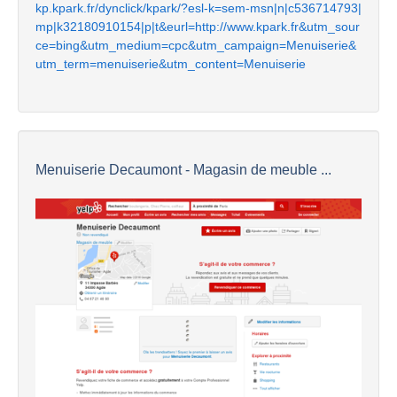
kp.kpark.fr/dynclick/kpark/?esl-k=sem-msn|n|c536714793|
mp|k32180910154|p|t&eurl=http://www.kpark.fr&utm_sour
ce=bing&utm_medium=cpc&utm_campaign=Menuiserie&
utm_term=menuiserie&utm_content=Menuiserie
Menuiserie Decaumont - Magasin de meuble ...