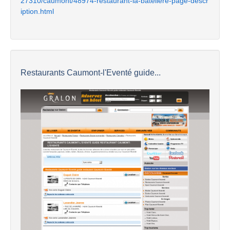
27310/caumont/48974-restaurant-la-bateliere-page-descr
iption.html
Restaurants Caumont-l'Eventé guide...