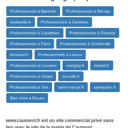
Professionnels à Barentin
Professionnels à Bernay
bretteville.fr
Professionnels à Canteleu
Professionnels à Caudebec
Professionnels à Fécamp
Professionnels à Flers
Professionnels à Gonfreville
lemesnil.fr
Professionnels à Lisieux
Professionnels à Louviers
marigny.fr
mesnil.fr
Professionnels à Oissel
tourville.fr
Professionnels à Vire
saint-marcel.fr
saintaubin.fr
Bien vivre à Rouen
www.caumont.fr est un site commercial privé sans
lien avec le site de la mairie de Caumont